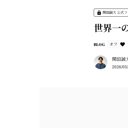
関田誠大 公式
世界一
オフ
BLOG
関田誠
2026/03/