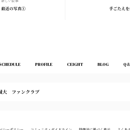
新しい記事
最近の写真①
手ごたえを
SCHEDULE
PROFILE
CEIGHT
BLOG
Q
誠大 ファンクラブ
バシーポリシー
コミュニティガイドライン
特商法に基づく表示
よくあ