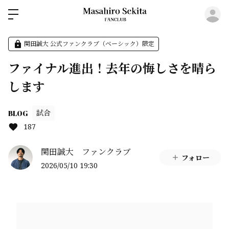
ロ
関田誠大 公式ファンクラブ（ベーシック）限定
ファイナル進出！去年の悔しさを晴ら
します
試合
BLOG
187
関田誠大 ファンクラブ
フォロー
2026/05/10 19:30