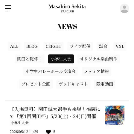
ロ
NEWS
ALL
BLOG
CEIGHT
ライブ配信
試合
VNL
関田と乾杯！
小学生大会
オリジナル楽曲制作
小学生バレーボール交流会
メディア情報
プレゼント企画
ポッドキャスト
限定動画
【入場無料】関田誠大選手も来場！福岡に
て「第1回関田杯」5/23(土)・24(日)開催
小学生大会
2026/05/12 11:29
5