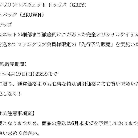
ックプリントスウェット トップス（GREY）
ートバッグ（BROWN）
グカップ
ルエットの細部まで徹底的にこだわった完全オリジナルアイテ
を込めてファンクラブ会員様限定の「先行予約販売」を実施い
予約販売期間】
0 〜 4月19日(日) 23:59まで
に限り、通常価格よりもお得な特別割引価格にてお買い求めい
逃しなく！
する注意事項※
】
売となりますため、商品の発送は
6月末まで
を予定しております
買い求めください。